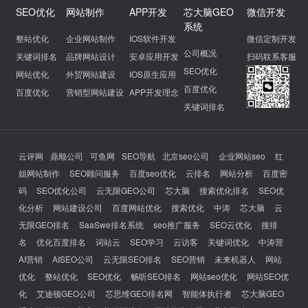
SEO优化
网站制作
APP开发
芯大脑GEO
微信开发
系统
整站优化
企业网站制作
IOS软件开发
微信定制开发
公司概况
关键词排名
品牌网站设计
安卓应用开发
扫码联系客服
SEO优化
网站优化
外贸网站建设
IOS原生应用
百度优化
百度优化
营销型网站建设
APP开发理念
关键词排名
云评网
鼎顺公司
可鱼网
SEO导航
北京seo公司
企业网站seo
红
姐网站制作
SEO顾问服务
百度seo优化
云排名
网站分析
百度密
码
SEO优化公司
云无限GEO公司
芯大脑
搜索优化排名
SEO优
化分析
网站建设公司
百度网站优化
搜索优化
中涛
芯大脑
云
无限GEO排名
SaaSwe排名系统
seo推广服务
SEO云优化
搜排
名
优化百度排名
词站云
SEO学习
云访客
关键词优化
中涛营
AI营销
AISEO公司
云无限SEO排名
SEO营销
未来机器人
网站
优化
整站优化
SEO优化
畅听SEO排名
网站seo优化
网站SEO优
化
艾迪顿GEO公司
芯思维GEO排名网
智能体执行者
芯大脑GEO