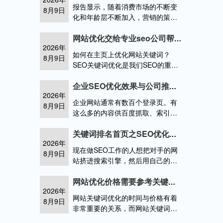
业，特别是初期企业使用的。企业
报告显示，随着消费市场的不断变
8月9日
网站更多地关什么是seo?做好企业
化和年龄层不断加入，营销的策略
网站优化的基本途径有哪些?
和方法也在不断的发生着改变。在
当前市场的背景下，存量市场竞争
网站优化交给专业seo公司帮你实现流量快速变现
2026年
激烈，老客唤醒成为了营销的主旋
如何在主页上优化网站关键词？
8月9日
律之一。广告流量占比
SEO关键词优化是我们SEO的重要
环节，无论是我们的核心关键词优
化还是长尾关键词构建。正确的优
企业SEO优化效果与公司推广战略息息相关
2026年
化方法可以增加我们的网站与搜索
企业网站通常有数百个登录页。有
8月9日
引擎之网站流量优化是什么意思
这么多的内容供百度抓取、索引和
排名，企业SEO计划很容易脱轨。
让多个利益相关者参与企业SEO计
关键词排名首页之SEO优化技巧小结
2026年
划的战略制定、实施和沟通，并找
现在做SEO工作的人想把对手的网
8月9日
出问企业使用seo推广的好处有哪些
站挤进搜索引擎，然后用自己的网
站站在上面，就像春秋战国时期的
战场一样。互相争斗的原因是为了
网站优化价格需要参考关键词优化难度而定
2026年
在这个国家有一席之地。因此，为
网站关键词优化的时间与价格有着
8月9日
了成为首页关键词优化哪家好
非常重要的关系，而网站关键词的
难度也会影响最终的价格。因此，