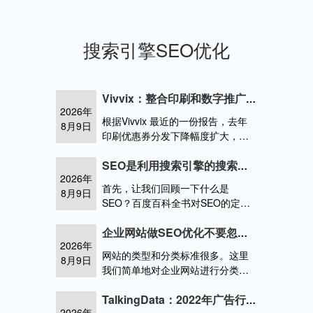
搜索引擎SEO优化
Vivvix：整合印刷和数字推广报告
2026年
根据Vivvix 最近的一份报告，去年
8月9日
印刷优惠券分发下降幅度扩大，而
数字优惠券打印/剪辑放缓。2022
年印刷优惠券减少了 1253 亿张，
SEO是利用搜索引擎的搜索规则，提高相关搜索引擎中目标网站
2026年
比 2021 年（
首先，让我们回顾一下什么是
8月9日
SEO？百度百科全书对SEO的定
义，最能回答的是：SEO，它被翻
译成中文作为搜索引擎优化。SEO
企业网站做SEO优化不要忽视用户体验度
2026年
是利用搜索引擎的搜索规则，提高
网站的类型和分类标准很多。这里
8月9日
相关搜seo能从搜索引擎中获得更多
我们简单地对企业网站进行分类。
的以及带来
从目的上看，企业网站可分为五
类：这些企业网站大多是中小企
TalkingData：2022年广告行业流量洞察报告
2026年