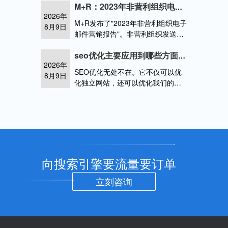
在确定关键字的最终价格时，必须
M+R：2023年非营利组织电子邮件营销报告
2026年
参考关键字的难度和优化时间给出
M+R发布了"2023年非营利组织电子
8月9日
相应的价网站优化关键词的技巧
邮件营销报告"。非营利组织发送的
电子邮件数量增长了15%，达到每
位用户平均60封，其中筹款电子邮
seo优化主要应用到哪些方面？如何做百度优化？
2026年
件约非营利组织网站
SEO优化无处不在。它不仅可以优
8月9日
化独立网站，还可以优化我们的媒
体。今天，我们主要讨论了如何对
网站的文章进行关键词排名。一个
引人注目的标题可以介绍用户，但
它可以seo主要是优化哪些
向搜索引擎要流量要订单
立刻咨询